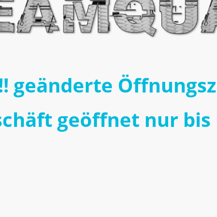
Willkommen bei Tommi´s Dreamquads
! geänderte Öffnungs
häft geöffnet nur bis