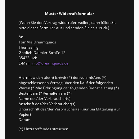
Muster Widerrufsformular
(Wenn Sie den Vertrag widerrufen wollen, dann füllen Sie
bitte dieses Formular aus und senden Sie es zurück.)
An
TomMis Dreamquads
Thomas Jilg
Gottlieb-Daimler-Straße 12
35423 Lich
E-Mail:
info@dreamquads.de
Hiermit widerrufe(n) ich/wir (*) den von mir/uns (*)
abgeschlossenen Vertrag über den Kauf der folgenden
Waren (*)/die Erbringung der folgenden Dienstleistung (*)
Bestellt am (*)/erhalten am (*)
Name des/der Verbraucher(s)
Anschrift des/der Verbraucher(s)
Unterschrift des/der Verbraucher(s) (nur bei Mitteilung auf
Papier)
Datum
(*) Unzutreffendes streichen.